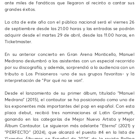
ante miles de fanáticos que llegaron al recinto a cantar sus
grandes éxitos.
La cita de este año con el público nacional será el viernes 26
de septiembre desde las 21.00 horas y las entradas se podrán
adquirir desde el martes 29 de abril, desde las 11.00 horas, en
Ticketmaster.
En su anterior concierto en Gran Arena Monticello, Manuel
Medrano deslumbró a los asistentes con un especial recorrido
por su discografía, y además, sorprendió a la audiencia con un
tributo a Los Prisioneros -uno de sus grupos favoritos- y la
interpretación de “Por qué no se van”.
Desde el lanzamiento de su primer álbum, titulado “Manuel
Medrano” (2015), el cantautor se ha posicionado como uno de
los exponentes más importantes del pop en español. Con esta
placa debut, recibió tres nominaciones al Latin Grammy®,
ganando en las categorías de Mejor Nuevo Artista y Mejor
Álbum Cantautor. Le siguieron más adelante “Eterno” (2021) y
“PERFECTO” (2024), que alcanzó el puesto #4 en la lista de
‘Grandes Álbumes en Español de 2024’ de la revista Rolling