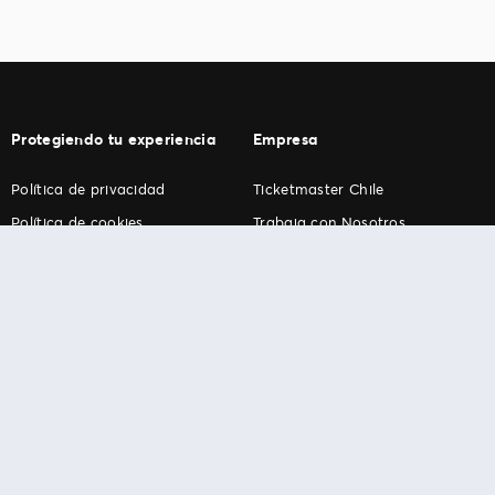
Protegiendo tu experiencia
Empresa
Política de privacidad
Ticketmaster Chile
Política de cookies
Trabaja con Nosotros
Término de Uso
Programa practicantes
Ticketmaster. Todos los derechos reservados.