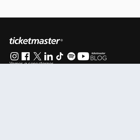
Vamos a conectarnos
Al continuar en está página, usted acuerda regirse por nuestr
Manage my cookies