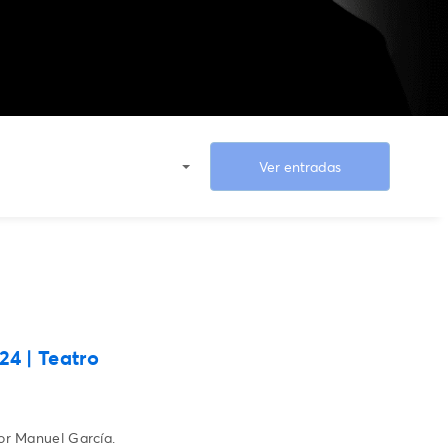
Ver entradas
24 | Teatro
or Manuel García.