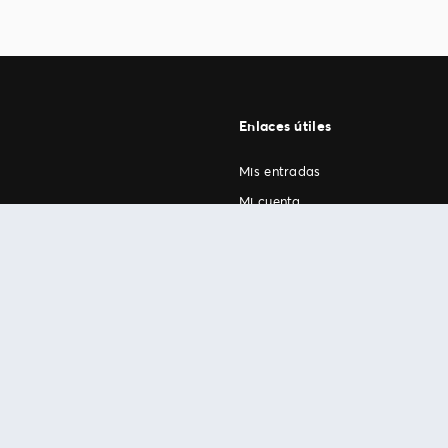
Enlaces útiles
Mis entradas
Mi cuenta
FAN Support
os
.
términos de uso
© 1999-2026 