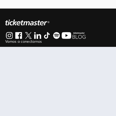
Vamos a conectarnos
Al continuar en está página, usted acuerda regirse por
nuestros
.
términos de uso
Enlaces útiles
Protegiendo tu experiencia
Mis entradas
Política de privacidad
Mi cuenta
Política de cookies
FAN Support
Término de Uso
Empresa
Ticketmaster Chile