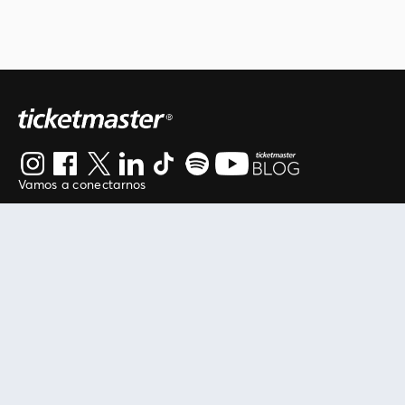
Vamos a conectarnos
Al continuar en está página, usted acuerda regirse por
nuestros
.
términos de uso
Enlaces útiles
Protegiendo tu experiencia
Mis entradas
Política de privacidad
Mi cuenta
Política de cookies
FAN Support
Término de Uso
Empresa