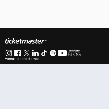
Vamos a conectarnos
Al continuar en está página, usted acuerda regirse por
nuestros
.
términos de uso
Enlaces útiles
Protegiendo tu experiencia
Mis entradas
Política de privacidad
Mi cuenta
Política de cookies
FAN Support
Término de Uso