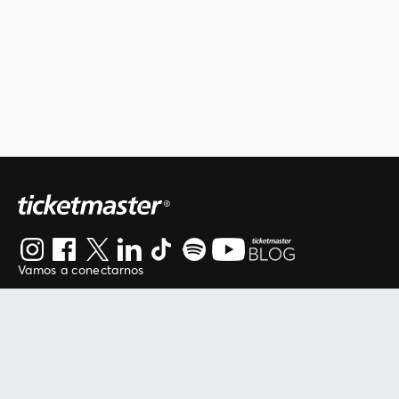
Vamos a conectarnos
Al continuar en está página, usted acuerda regirse por
nuestros
.
términos de uso
Enlaces útiles
Protegiendo tu experiencia
Mis entradas
Política de privacidad