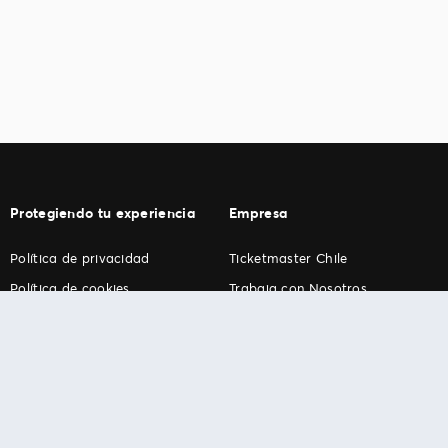
Protegiendo tu experiencia
Empresa
Política de privacidad
Ticketmaster Chile
Política de cookies
Trabaja con Nosotros
Término de Uso
Programa practicantes