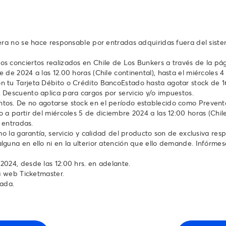
tera no se hace responsable por entradas adquiridas fuera del sist
 conciertos realizados en Chile de Los Bunkers a través de la pág
de 2024 a las 12.00 horas (Chile continental), hasta el miércoles 4 
 tu Tarjeta Débito o Crédito BancoEstado hasta agotar stock de 1
Descuento aplica para cargos por servicio y/o impuestos.
os. De no agotarse stock en el período establecido como Preventa 
 a partir del miércoles 5 de diciembre 2024 a las 12:00 horas (Chi
 entradas.
mo la garantía, servicio y calidad del producto son de exclusiva re
guna en ello ni en la ulterior atención que ello demande. Infórmese
024, desde las 12:00 hrs. en adelante.
a web Ticketmaster.
rada.