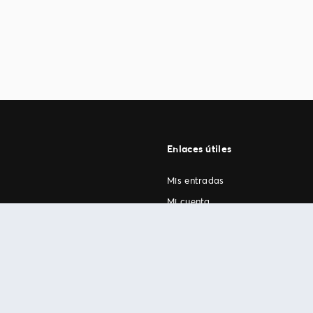
Enlaces útiles
Mis entradas
Mi cuenta
FAN Support
os
.
términos de uso