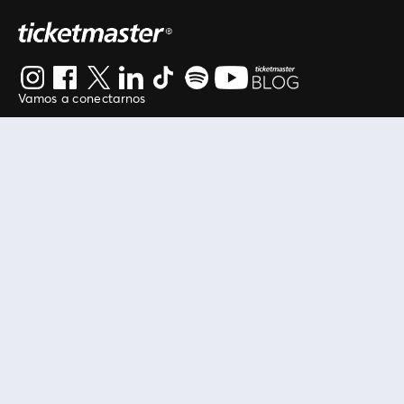
Vamos a conectarnos
Al continuar en está página, usted acuerda regirse por
nuestros
.
términos de uso
Enlaces útiles
Protegiendo tu experiencia
Mis entradas
Política de privacidad
Mi cuenta
Política de cookies
FAN Support
Término de Uso
Empresa
Ticketmaster Chile
Trabaja con Nosotros