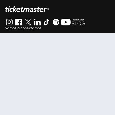
Vamos a conectarnos
Al continuar en está página, usted acuerda regirse por
nuestros
.
términos de uso
Enlaces útiles
Protegiendo tu experiencia
Mis entradas
Política de privacidad
Mi cuenta
Política de cookies
FAN Support
Término de Uso
Empresa
Ticketmaster Chile
Trabaja con Nosotros