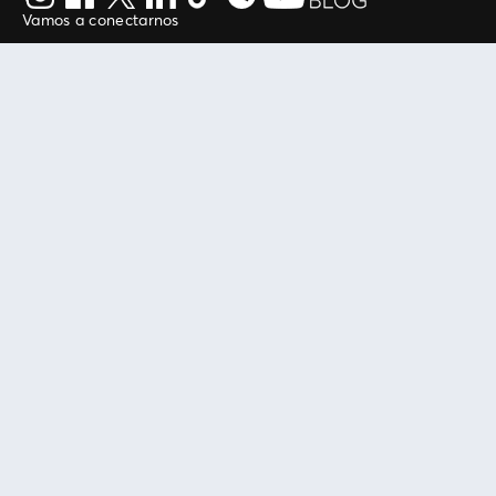
Vamos a conectarnos
Al continuar en está página, usted acuerda regirse por
nuestros
.
términos de uso
Enlaces útiles
Protegiendo tu experiencia
Mis entradas
Política de privacidad
Mi cuenta
Política de cookies
FAN Support
Término de Uso
Empresa
Ticketmaster Chile
Trabaja con Nosotros
Programa practicantes
Manage my cookies