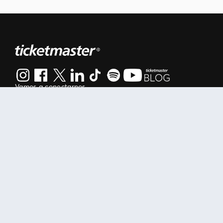
Vamos a conectarnos
Al continuar en está página, usted acuerda regirse por nuestr
Manage my cookies