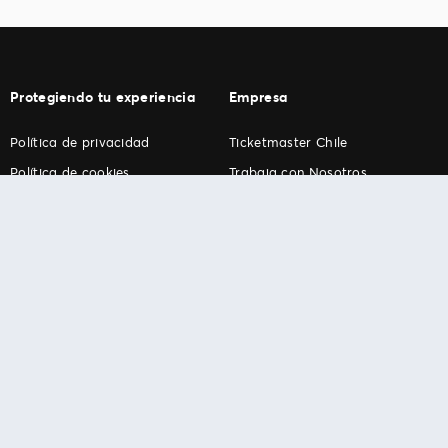
Protegiendo tu experiencia
Empresa
Política de privacidad
Ticketmaster Chile
Política de cookies
Trabaja con Nosotros
Término de Uso
Programa practicantes
Ticketmaster. Todos los derechos reservados.