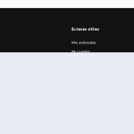
Enlaces útiles
Mis entradas
Mi cuenta
FAN Support
os
.
términos de uso
© 1999-2026 