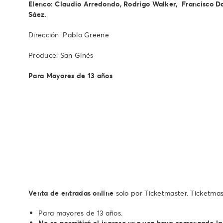
Elenco: Claudio Arredondo, Rodrigo Walker, Francisco Da
Sáez.
Dirección: Pablo Greene
Produce: San Ginés
Para Mayores de 13 años
Venta de entradas online
solo por Ticketmaster. Ticketmas
Para mayores de 13 años.
No se permitirá el ingreso una vez haya comenzado la