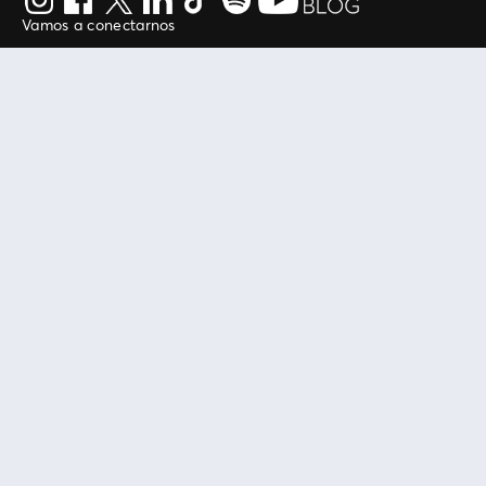
Vamos a conectarnos
Al continuar en está página, usted acuerda regirse por
nuestros
.
términos de uso
Enlaces útiles
Protegiendo tu experiencia
Mis entradas
Política de privacidad
Mi cuenta
Política de cookies
FAN Support
Término de Uso
Empresa
Ticketmaster Chile
Trabaja con Nosotros
Programa practicantes
Manage my cookies