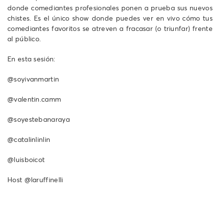
donde comediantes profesionales ponen a prueba sus nuevos
chistes. Es el único show donde puedes ver en vivo cómo tus
comediantes favoritos se atreven a fracasar (o triunfar) frente
al público.
En esta sesión:
@soyivanmartin
@valentin.camm
@soyestebanaraya
@catalinlinlin
@luisboicot
Host @laruffinelli