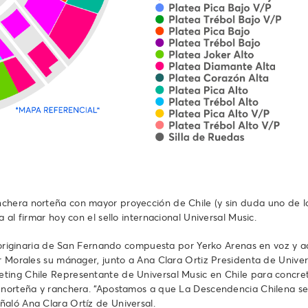
nchera norteña con mayor proyección de Chile (y sin duda uno de 
 al firmar hoy con el sello internacional Universal Music.
da originaria de San Fernando compuesta por Yerko Arenas en voz y 
sar Morales su mánager, junto a Ana Clara Ortiz Presidenta de Uni
ting Chile Representante de Universal Music en Chile para concret
a norteña y ranchera. “Apostamos a que La Descendencia Chilena s
aló Ana Clara Ortíz de Universal.