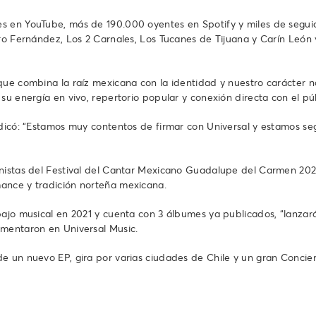
s en YouTube, más de 190.000 oyentes en Spotify y miles de seguid
dro Fernández, Los 2 Carnales, Los Tucanes de Tijuana y Carín Leó
 que combina la raíz mexicana con la identidad y nuestro carácter
su energía en vivo, repertorio popular y conexión directa con el pú
ndicó: “Estamos muy contentos de firmar con Universal y estamos se
gonistas del Festival del Cantar Mexicano Guadalupe del Carmen 2
ance y tradición norteña mexicana.
bajo musical en 2021 y cuenta con 3 álbumes ya publicados, “lanzar
omentaron en Universal Music.
 un nuevo EP, gira por varias ciudades de Chile y un gran Conciert