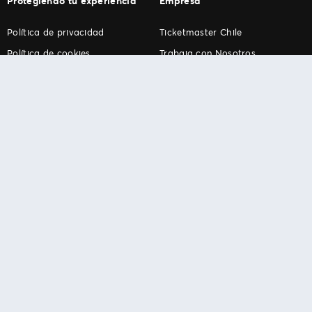
Protegiendo tu experiencia
Empresa
Política de privacidad
Ticketmaster Chile
Política de cookies
Trabaja con Nosotros
Término de Uso
Programa practicantes
Ticketmaster. Todos los derechos reservados.
Español
English
Português