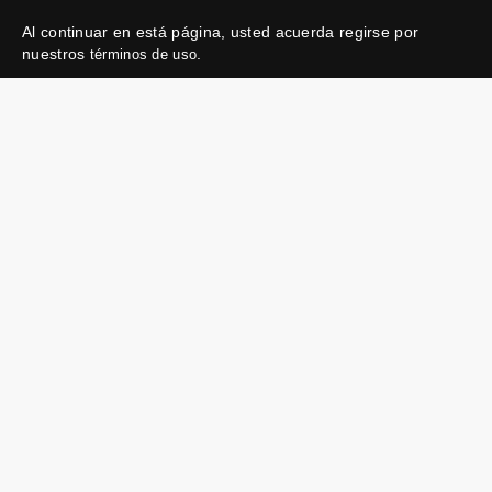
Al continuar en está página, usted acuerda regirse por
nuestros
.
términos de uso
Enlaces útiles
Protegiendo tu
experiencia
Mis entradas
Política de privacidad
Mi cuenta
Política de cookies
FAN Support
Término de Uso
Empresa
Ticketmaster Chile
Trabaja con Nosotros
Programa practicantes
Manage my cookies