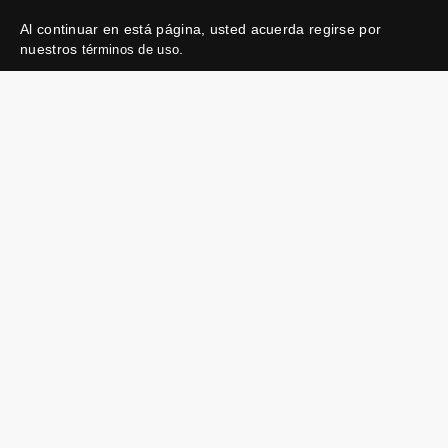
Al continuar en está página, usted acuerda regirse por
nuestros
.
términos de uso
Enlaces útiles
Protegiendo tu
experiencia
Mis entradas
Política de privacidad
Mi cuenta
Política de cookies
FAN Support
Término de Uso
Empresa
Ticketmaster Chile
Trabaja con Nosotros
Programa practicantes
Manage my cookies