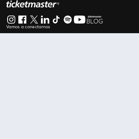
Vamos a conectarnos
Al continuar en está página, usted acuerda regirse por
nuestros
.
términos de uso
Enlaces útiles
Protegiendo tu experiencia
Mis entradas
Política de privacidad
Mi cuenta
Política de cookies
FAN Support
Término de Uso
Empresa
Ticketmaster Chile
Trabaja con Nosotros
Programa practicantes