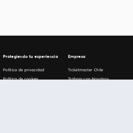
Protegiendo tu experiencia
Empresa
Política de privacidad
Ticketmaster Chile
Política de cookies
Trabaja con Nosotros
Término de Uso
Programa practicantes