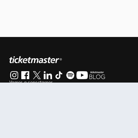
Vamos a conectarnos
Al continuar en está página, usted acuerda regirse por nuestr