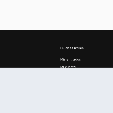
Enlaces útiles
Mis entradas
Mi cuenta
FAN Support
os
.
términos de uso