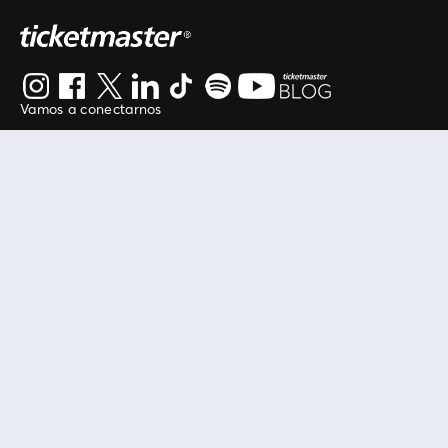
Vamos a conectarnos
Al continuar en está página, usted acuerda regirse por
nuestros
.
términos de uso
Enlaces útiles
Protegiendo tu experiencia
Mis entradas
Política de privacidad
Mi cuenta
Política de cookies
FAN Support
Término de Uso
Empresa
Ticketmaster Chile
Trabaja con Nosotros