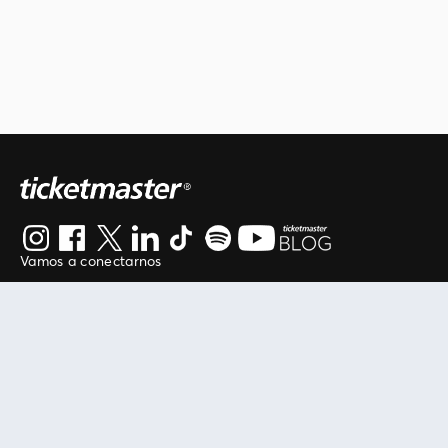
Vamos a conectarnos
Al continuar en está página, usted acuerda regirse por
nuestros
.
términos de uso
Enlaces útiles
Protegiendo tu experiencia
Mis entradas
Política de privacidad
Mi cuenta
Política de cookies