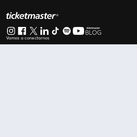
Vamos a conectarnos
Al continuar en está página, usted acuerda regirse por
nuestros
.
términos de uso
Enlaces útiles
Protegiendo tu experiencia
Mis entradas
Política de privacidad
Mi cuenta
Política de cookies
FAN Support
Término de Uso
Empresa
Ticketmaster Chile
Trabaja con Nosotros