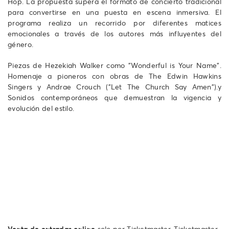
Hop. La propuesta supera el formato de concierto tradicional
para convertirse en una puesta en escena inmersiva. El
programa realiza un recorrido por diferentes matices
emocionales a través de los autores más influyentes del
género.
Piezas de Hezekiah Walker como "Wonderful is Your Name".
Homenaje a pioneros con obras de The Edwin Hawkins
Singers y Andrae Crouch ("Let The Church Say Amen").y
Sonidos contemporáneos que demuestran la vigencia y
evolución del estilo.
Venta de entradas online
solo por Ticketmaster. Ticketmaster