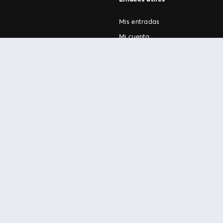
Mis entradas
Mi cuenta
FAN Support
os
.
términos de uso
© 1999-2026 