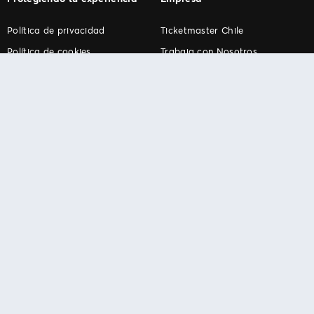
Política de privacidad
Ticketmaster Chile
Política de cookies
Trabaja con Nosotros
Término de Uso
Programa practicantes
Ticketmaster. Todos los derechos reservados.
Español
English
Português