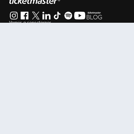
Vamos a conectarnos
Al continuar en está página, usted acuerda regirse por nuestr
Manage my cookies