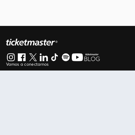
Vamos a conectarnos
Al continuar en está página, usted acuerda regirse por
nuestros
.
términos de uso
Enlaces útiles
Protegiendo tu experiencia
Mis entradas
Política de privacidad
Mi cuenta
Política de cookies
FAN Support
Término de Uso