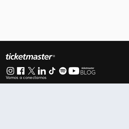
Vamos a conectarnos
Al continuar en está página, usted acuerda regirse por
nuestros
.
términos de uso
Enlaces útiles
Protegiendo tu experiencia
Mis entradas
Política de privacidad
Mi cuenta
Política de cookies