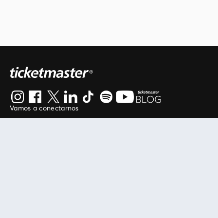
Vamos a conectarnos
Al continuar en está página, usted acuerda regirse por
nuestros
.
términos de uso
Enlaces útiles
Protegiendo tu experiencia
Mis entradas
Política de privacidad
Mi cuenta
Política de cookies
FAN Support
Término de Uso