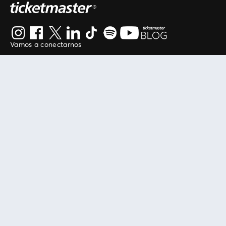
Vamos a conectarnos
Al continuar en está página, usted acuerda regirse por
nuestros
.
términos de uso
Enlaces útiles
Protegiendo tu experiencia
Mis entradas
Política de privacidad
Mi cuenta
Política de cookies
FAN Support
Término de Uso
Empresa
Ticketmaster Chile
Trabaja con Nosotros
Programa practicantes