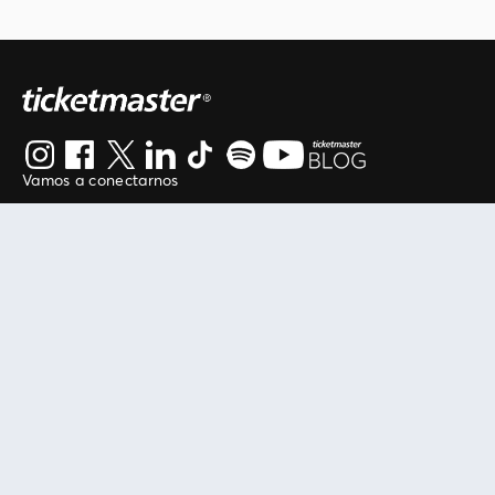
Vamos a conectarnos
Al continuar en está página, usted acuerda regirse por
nuestros
.
términos de uso
Enlaces útiles
Protegiendo tu experiencia
Mis entradas
Política de privacidad
Mi cuenta
Política de cookies
FAN Support
Término de Uso
Empresa
Ticketmaster Chile