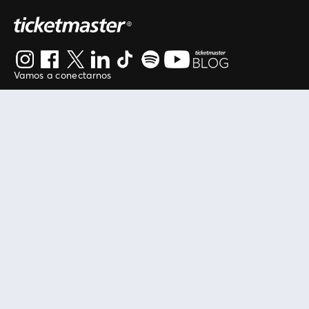
Vamos a conectarnos
Al continuar en está página, usted acuerda regirse por
nuestros
.
términos de uso
Enlaces útiles
Protegiendo tu experiencia
Mis entradas
Política de privacidad
Mi cuenta
Política de cookies
FAN Support
Término de Uso
Empresa
Ticketmaster Chile
Trabaja con Nosotros