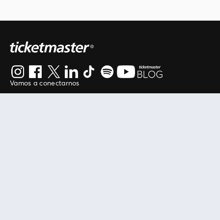
Vamos a conectarnos
Al continuar en está página, usted acuerda regirse por
nuestros
.
términos de uso
Enlaces útiles
Protegiendo tu experiencia
Mis entradas
Política de privacidad
Mi cuenta
Política de cookies
FAN Support
Término de Uso
Empresa