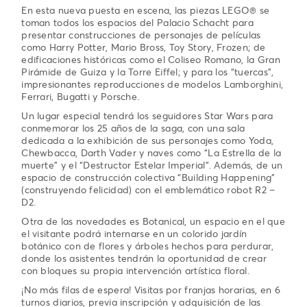
En esta nueva puesta en escena, las piezas LEGO® se
toman todos los espacios del Palacio Schacht para
presentar construcciones de personajes de películas
como Harry Potter, Mario Bross, Toy Story, Frozen; de
edificaciones históricas como el Coliseo Romano, la Gran
Pirámide de Guiza y la Torre Eiffel; y para los “tuercas”,
impresionantes reproducciones de modelos Lamborghini,
Ferrari, Bugatti y Porsche.
Un lugar especial tendrá los seguidores Star Wars para
conmemorar los 25 años de la saga, con una sala
dedicada a la exhibición de sus personajes como Yoda,
Chewbacca, Darth Vader y naves como “La Estrella de la
muerte” y el “Destructor Estelar Imperial”. Además, de un
espacio de construcción colectiva “Building Happening”
(construyendo felicidad) con el emblemático robot R2 –
D2.
Otra de las novedades es Botanical, un espacio en el que
el visitante podrá internarse en un colorido jardín
botánico con de flores y árboles hechos para perdurar,
donde los asistentes tendrán la oportunidad de crear
con bloques su propia intervención artística floral.
¡No más filas de espera! Visitas por franjas horarias, en 6
turnos diarios, previa inscripción y adquisición de las