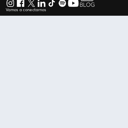
Vamos a conectarnos
Al continuar en está página, usted acuerda regirse por
nuestros
.
términos de uso
Enlaces útiles
Protegiendo tu experiencia
Mis entradas
Política de privacidad
Mi cuenta
Política de cookies
FAN Support
Término de Uso
Empresa
Ticketmaster Chile
Trabaja con Nosotros
Programa practicantes