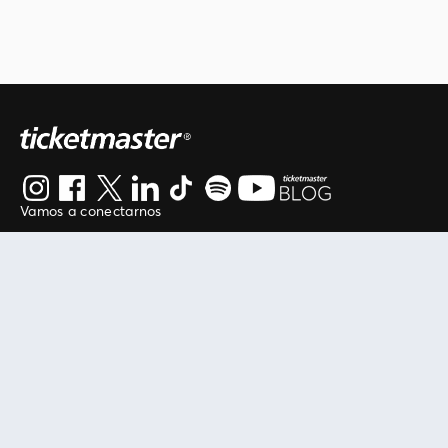
Vamos a conectarnos
Al continuar en está página, usted acuerda regirse por
nuestros
.
términos de uso
Enlaces útiles
Protegiendo tu experiencia
Mis entradas
Política de privacidad
Mi cuenta
Política de cookies
FAN Support
Término de Uso