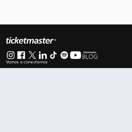
Vamos a conectarnos
Al continuar en está página, usted acuerda regirse por
nuestros
.
términos de uso
Enlaces útiles
Protegiendo tu experiencia
Mis entradas
Política de privacidad
Mi cuenta
Política de cookies
FAN Support
Término de Uso