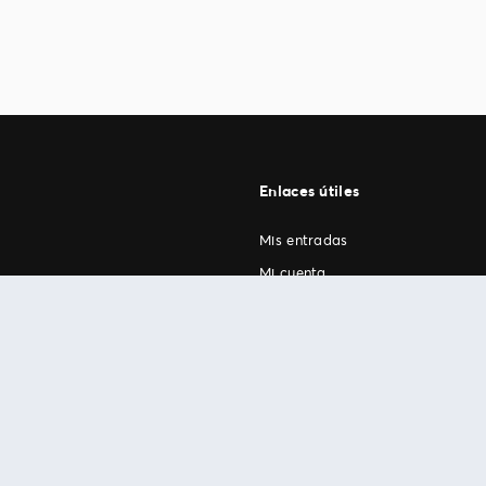
Enlaces útiles
Mis entradas
Mi cuenta
FAN Support
os
.
términos de uso