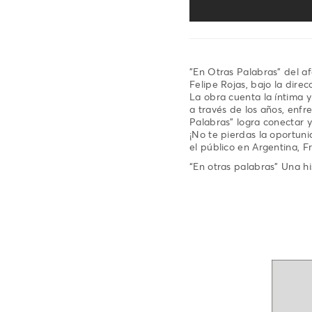
"En Otras Palabras" del 
Felipe Rojas, bajo la dire
La obra cuenta la íntima 
a través de los años, enf
Palabras" logra conectar y
¡No te pierdas la oportuni
el público en Argentina, F
“En otras palabras” Una hi