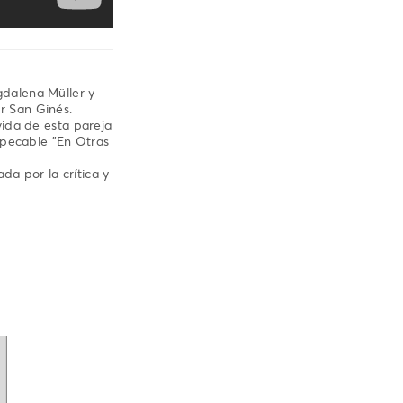
dalena Müller y
or San Ginés.
ida de esta pareja
mpecable "En Otras
da por la crítica y