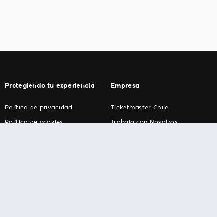
Protegiendo tu experiencia
Empresa
Política de privacidad
Ticketmaster Chile
Política de cookies
Trabaja con Nosotros
Término de Uso
Programa practicantes