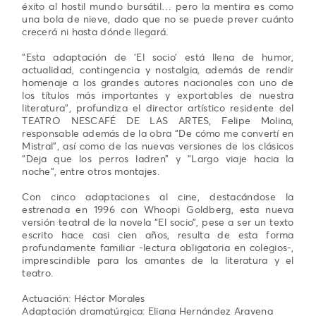
éxito al hostil mundo bursátil… pero la mentira es como
una bola de nieve, dado que no se puede prever cuánto
crecerá ni hasta dónde llegará.
“Esta adaptación de ‘El socio’ está llena de humor,
actualidad, contingencia y nostalgia, además de rendir
homenaje a los grandes autores nacionales con uno de
los títulos más importantes y exportables de nuestra
literatura”, profundiza el director artístico residente del
TEATRO NESCAFÉ DE LAS ARTES, Felipe Molina,
responsable además de la obra “De cómo me convertí en
Mistral”, así como de las nuevas versiones de los clásicos
“Deja que los perros ladren” y “Largo viaje hacia la
noche”, entre otros montajes.
Con cinco adaptaciones al cine, destacándose la
estrenada en 1996 con Whoopi Goldberg, esta nueva
versión teatral de la novela “El socio”, pese a ser un texto
escrito hace casi cien años, resulta de esta forma
profundamente familiar -lectura obligatoria en colegios-,
imprescindible para los amantes de la literatura y el
teatro.
Actuación: Héctor Morales
Adaptación dramatúrgica: Eliana Hernández Aravena