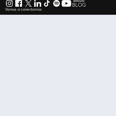
Vamos a conectarnos
Al continuar en está página, usted acuerda regirse por
nuestros
.
términos de uso
Enlaces útiles
Protegiendo tu experiencia
Mis entradas
Política de privacidad
Mi cuenta
Política de cookies
FAN Support
Término de Uso
Empresa
Ticketmaster Chile
Trabaja con Nosotros
Programa practicantes