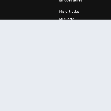
Enlaces útiles
Mis entradas
Mi cuenta
FAN Support
os
.
términos de uso
© 1999-2026 