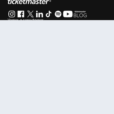
Vamos a conectarnos
Al continuar en está página, usted acuerda regirse por nuestr
Manage my cookies