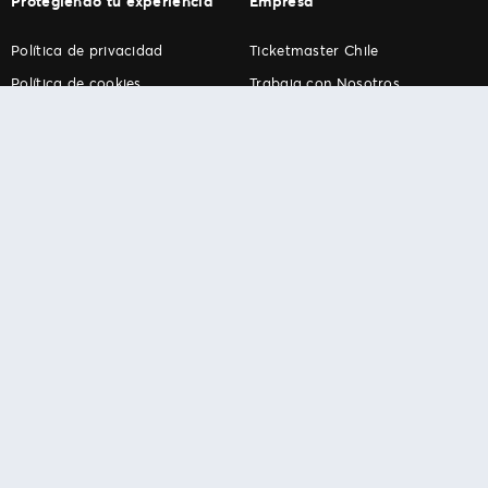
Protegiendo tu experiencia
Empresa
Política de privacidad
Ticketmaster Chile
Política de cookies
Trabaja con Nosotros
Término de Uso
Programa practicantes
Ticketmaster. Todos los derechos reservados.
Español
English
Português