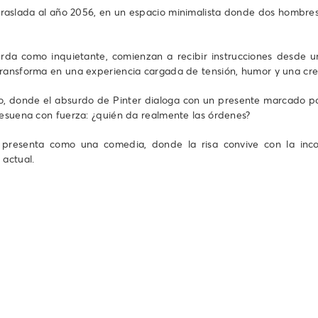
se traslada al año 2056, en un espacio minimalista donde dos hombr
rda como inquietante, comienzan a recibir instrucciones desde u
transforma en una experiencia cargada de tensión, humor y una cr
, donde el absurdo de Pinter dialoga con un presente marcado por 
resuena con fuerza: ¿quién da realmente las órdenes?
presenta como una comedia, donde la risa convive con la inco
actual.