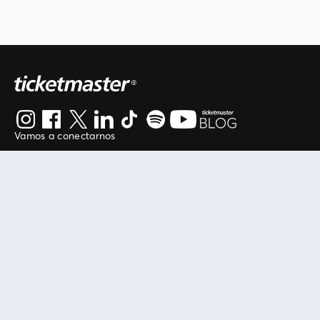
Vamos a conectarnos
Al continuar en está página, usted acuerda regirse por
nuestros
.
términos de uso
Enlaces útiles
Protegiendo tu experiencia
Mis entradas
Política de privacidad
Mi cuenta
Política de cookies
FAN Support
Término de Uso
Empresa