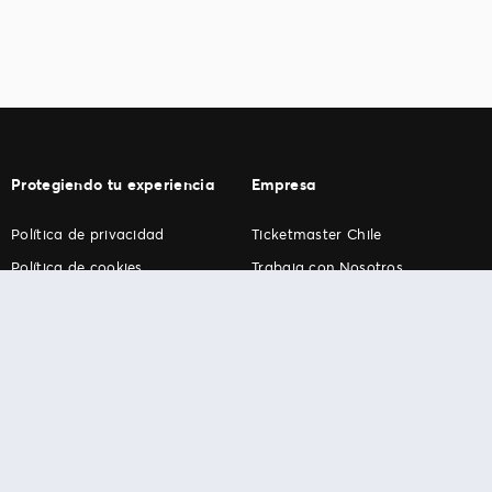
Protegiendo tu experiencia
Empresa
Política de privacidad
Ticketmaster Chile
Política de cookies
Trabaja con Nosotros
Término de Uso
Programa practicantes