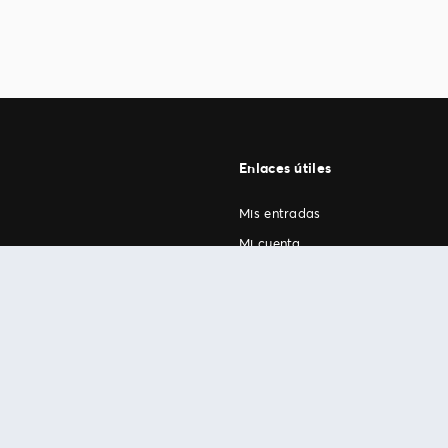
Enlaces útiles
Mis entradas
Mi cuenta
FAN Support
os
.
términos de uso