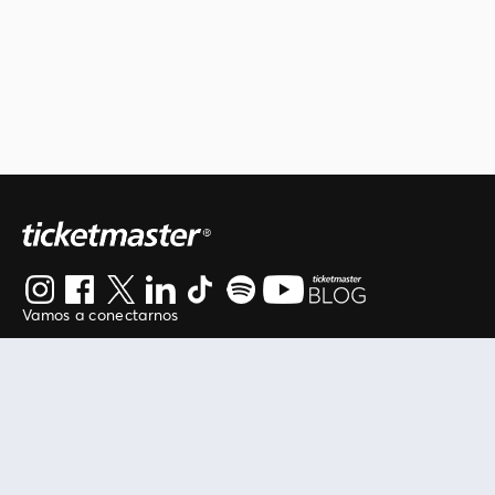
Vamos a conectarnos
Al continuar en está página, usted acuerda regirse por
nuestros
.
términos de uso
Enlaces útiles
Protegiendo tu experiencia
Mis entradas
Política de privacidad