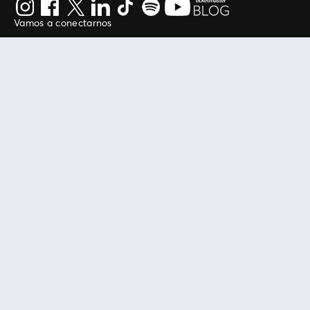
Vamos a conectarnos
Al continuar en está página, usted acuerda regirse por
nuestros
.
términos de uso
Enlaces útiles
Protegiendo tu experiencia
Mis entradas
Política de privacidad
Mi cuenta
Política de cookies
FAN Support
Término de Uso
Empresa
Ticketmaster Chile
Trabaja con Nosotros
Programa practicantes