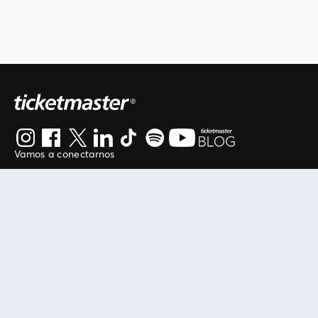
Vamos a conectarnos
Al continuar en está página, usted acuerda regirse por
nuestros
.
términos de uso
Enlaces útiles
Protegiendo tu experiencia
Mis entradas
Política de privacidad
Mi cuenta
Política de cookies
FAN Support
Término de Uso