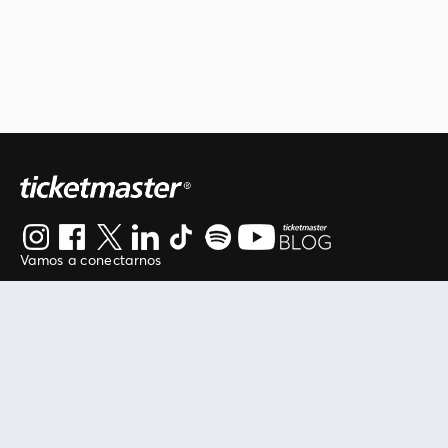
Vamos a conectarnos
Al continuar en está página, usted acuerda regirse por
nuestros
.
términos de uso
Enlaces útiles
Protegiendo tu experiencia
Mis entradas
Política de privacidad
Mi cuenta
Política de cookies