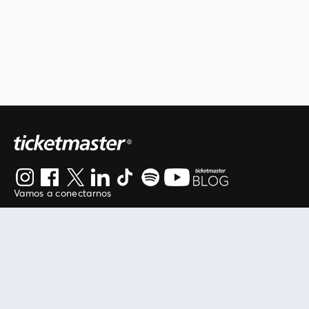
Vamos a conectarnos
Al continuar en está página, usted acuerda regirse por
nuestros
.
términos de uso
Enlaces útiles
Protegiendo tu experiencia
Mis entradas
Política de privacidad