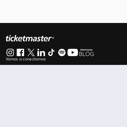
Vamos a conectarnos
Al continuar en está página, usted acuerda regirse por
nuestros
.
términos de uso
Enlaces útiles
Protegiendo tu experiencia
Mis entradas
Política de privacidad
Mi cuenta
Política de cookies
FAN Support
Término de Uso
Empresa