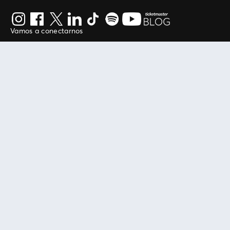
Vamos a conectarnos
Al continuar en está página, usted acuerda regirse por
nuestros
.
términos de uso
Enlaces útiles
Protegiendo tu experiencia
Mis entradas
Política de privacidad
Mi cuenta
Política de cookies
FAN Support
Término de Uso
Empresa
Ticketmaster Chile
Trabaja con Nosotros
Programa practicantes