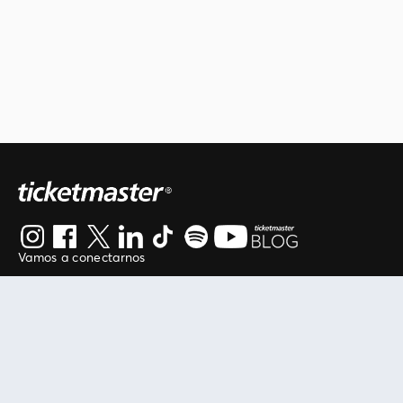
Vamos a conectarnos
Al continuar en está página, usted acuerda regirse por
nuestros
.
términos de uso
Enlaces útiles
Protegiendo tu experiencia
Mis entradas
Política de privacidad