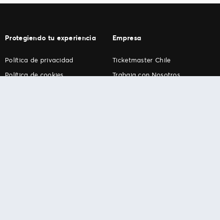
Protegiendo tu experiencia
Empresa
Política de privacidad
Ticketmaster Chile
Política de cookies
Trabaja con Nosotros
Término de Uso
Programa practicantes
Ticketmaster. Todos los derechos reservados.