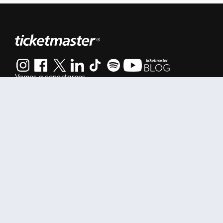
Vamos a conectarnos
Al continuar en está página, usted acuerda regirse por nuestr
Manage my cookies