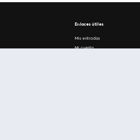
Enlaces útiles
Mis entradas
Mi cuenta
FAN Support
os
.
términos de uso
© 1999-2026 