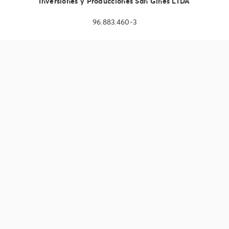
Inversiones y Producciones San Ginés LTDA
96.883.460-3