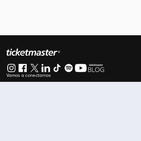
Vamos a conectarnos
Al continuar en está página, usted acuerda regirse por
nuestros
.
términos de uso
Enlaces útiles
Protegiendo tu experiencia
Mis entradas
Política de privacidad
Mi cuenta
Política de cookies
FAN Support
Término de Uso