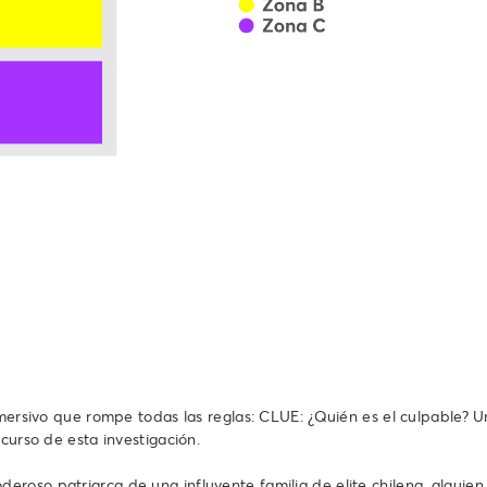
inmersivo que rompe todas las reglas: CLUE: ¿Quién es el culpable? 
curso de esta investigación.
oso patriarca de una influyente familia de elite chilena, alguien 