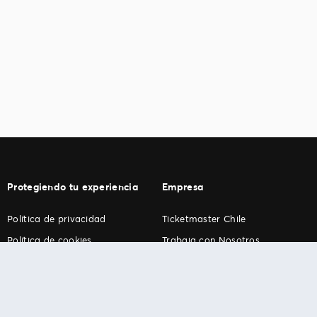
Protegiendo tu experiencia
Empresa
Política de privacidad
Ticketmaster Chile
Política de cookies
Trabaja con Nosotros
Término de Uso
Programa practicantes