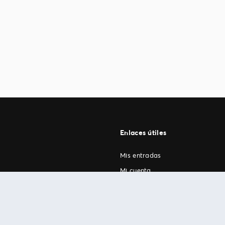
Enlaces útiles
Mis entradas
Mi cuenta
FAN Support
os
.
términos de uso