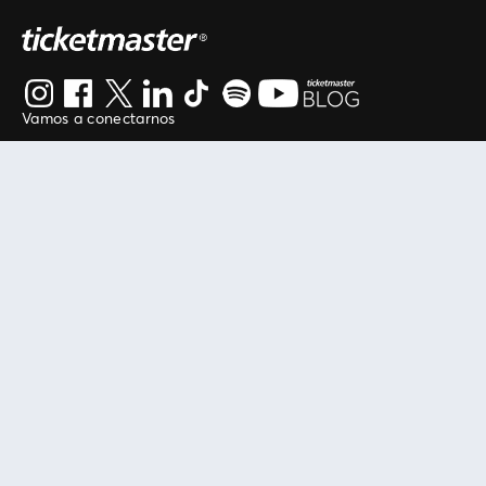
Vamos a conectarnos
Al continuar en está página, usted acuerda regirse por
nuestros
.
términos de uso
Enlaces útiles
Protegiendo tu experiencia
Mis entradas
Política de privacidad
Mi cuenta
Política de cookies
FAN Support
Término de Uso
Empresa
Ticketmaster Chile
Trabaja con Nosotros